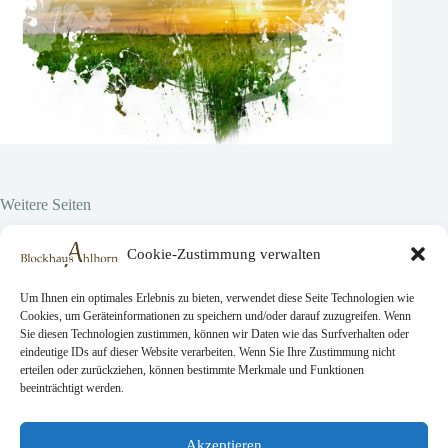
Weitere Seiten
Hier vor Ort
Cookie-Zustimmung verwalten
Projekte
Über uns
Zadania
Um Ihnen ein optimales Erlebnis zu bieten, verwendet diese Seite Technologien wie
Cookies, um Geräteinformationen zu speichern und/oder darauf zuzugreifen. Wenn
Sie diesen Technologien zustimmen, können wir Daten wie das Surfverhalten oder
eindeutige IDs auf dieser Website verarbeiten. Wenn Sie Ihre Zustimmung nicht
Rechtliche Seiten
erteilen oder zurückziehen, können bestimmte Merkmale und Funktionen
beeinträchtigt werden.
AGB
Datenschutz
Impressum
Akzeptieren