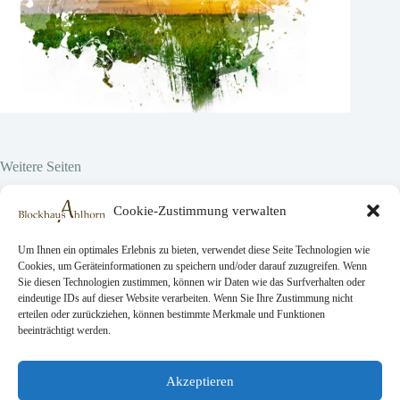
Weitere Seiten
Hier vor Ort
Cookie-Zustimmung verwalten
Projekte
Über uns
Lavori
Um Ihnen ein optimales Erlebnis zu bieten, verwendet diese Seite Technologien wie
Cookies, um Geräteinformationen zu speichern und/oder darauf zuzugreifen. Wenn
Sie diesen Technologien zustimmen, können wir Daten wie das Surfverhalten oder
eindeutige IDs auf dieser Website verarbeiten. Wenn Sie Ihre Zustimmung nicht
Rechtliche Seiten
erteilen oder zurückziehen, können bestimmte Merkmale und Funktionen
beeinträchtigt werden.
AGB
Datenschutz
Impressum
Akzeptieren