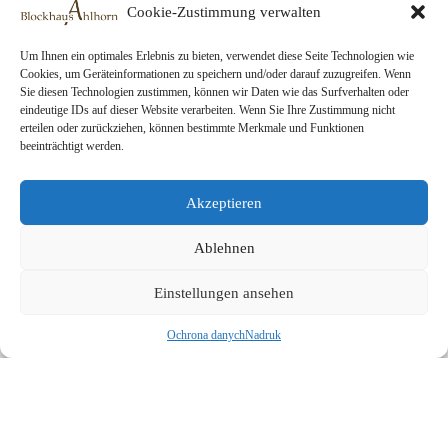
Cookie-Zustimmung verwalten
Projekte
Über uns
Zadania
Um Ihnen ein optimales Erlebnis zu bieten, verwendet diese Seite Technologien wie
Cookies, um Geräteinformationen zu speichern und/oder darauf zuzugreifen. Wenn
Sie diesen Technologien zustimmen, können wir Daten wie das Surfverhalten oder
eindeutige IDs auf dieser Website verarbeiten. Wenn Sie Ihre Zustimmung nicht
Rechtliche Seiten
erteilen oder zurückziehen, können bestimmte Merkmale und Funktionen
beeinträchtigt werden.
AGB
Datenschutz
Impressum
Akzeptieren
Ablehnen
Kontakt
Prośba o rezerwację
Einstellungen ansehen
Darowizny
Copyright © 2026 Blockhaus Ahlhorn gGmbH
Ochrona danych
Nadruk
Entwickelt von
bmt digital
English
(
Angielski
)
Français
(
Francuski
)
Deutsch
(
Niemiecki
)
Italiano
(
Włoski
)
Polski
Español
(
Hiszpański
)
Українська
(
Ukraiński
)