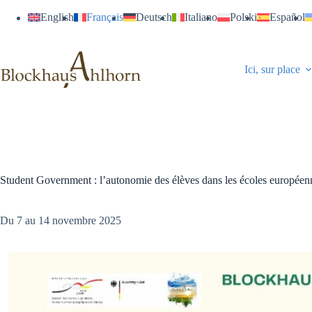
Passer
English
Français
Deutsch
Italiano
Polski
Español
au
contenu
Ici, sur place
Student Government : l’autonomie des élèves dans les écoles européen
Du 7 au 14 novembre 2025