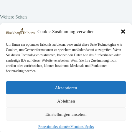
Weitere Seiten
Hier vor Ort
Cookie-Zustimmung verwalten
Projekte
Über uns
Emplois
Um Ihnen ein optimales Erlebnis zu bieten, verwendet diese Seite Technologien wie
Cookies, um Geräteinformationen zu speichern und/oder darauf zuzugreifen. Wenn
Sie diesen Technologien zustimmen, können wir Daten wie das Surfverhalten oder
eindeutige IDs auf dieser Website verarbeiten. Wenn Sie Ihre Zustimmung nicht
Rechtliche Seiten
erteilen oder zurückziehen, können bestimmte Merkmale und Funktionen
beeinträchtigt werden.
AGB
Datenschutz
Impressionum
Akzeptieren
Ablehnen
Kontakt
Demande de réservation
Einstellungen ansehen
Dons
Copyright © 2026 Blockhaus Ahlhorn gGmbH
Protection des données
Mentions légales
Entwickelt von
bmt digital