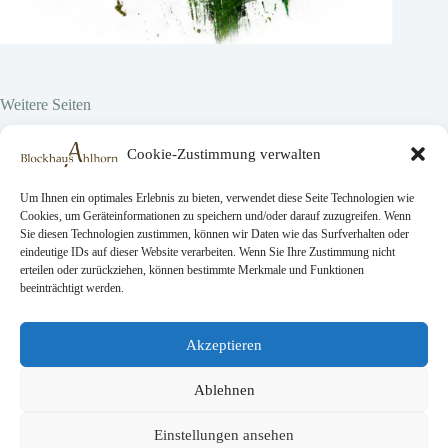
Weitere Seiten
Hier vor Ort
Cookie-Zustimmung verwalten
Projekte
Über uns
Emplois
Um Ihnen ein optimales Erlebnis zu bieten, verwendet diese Seite Technologien wie
Cookies, um Geräteinformationen zu speichern und/oder darauf zuzugreifen. Wenn
Sie diesen Technologien zustimmen, können wir Daten wie das Surfverhalten oder
eindeutige IDs auf dieser Website verarbeiten. Wenn Sie Ihre Zustimmung nicht
Rechtliche Seiten
erteilen oder zurückziehen, können bestimmte Merkmale und Funktionen
beeinträchtigt werden.
AGB
Datenschutz
Impressionum
Akzeptieren
Ablehnen
Kontakt
Demande de réservation
Einstellungen ansehen
Dons