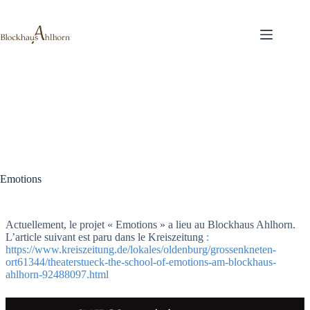
Passer
au
contenu
Emotions
Actuellement, le projet « Emotions » a lieu au Blockhaus Ahlhorn.
L’article suivant est paru dans le Kreiszeitung
:
https://www.kreiszeitung.de/lokales/oldenburg/grossenkneten-
ort61344/theaterstueck-the-school-of-emotions-am-blockhaus-
ahlhorn-92488097.html