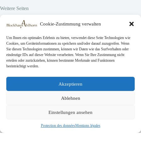
Weitere Seiten
Hier vor Ort
Cookie-Zustimmung verwalten
Projekte
Über uns
Emplois
Um Ihnen ein optimales Erlebnis zu bieten, verwendet diese Seite Technologien wie
Cookies, um Geräteinformationen zu speichern und/oder darauf zuzugreifen. Wenn
Sie diesen Technologien zustimmen, können wir Daten wie das Surfverhalten oder
eindeutige IDs auf dieser Website verarbeiten. Wenn Sie Ihre Zustimmung nicht
Rechtliche Seiten
erteilen oder zurückziehen, können bestimmte Merkmale und Funktionen
beeinträchtigt werden.
AGB
Datenschutz
Impressionum
Akzeptieren
Ablehnen
Kontakt
Demande de réservation
Einstellungen ansehen
Dons
Copyright © 2026 Blockhaus Ahlhorn gGmbH
Protection des données
Mentions légales
Entwickelt von
bmt digital
English
(
Anglais
)
Français
Deutsch
(
Allemand
)