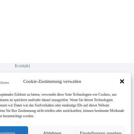
Kontakt
Solicitud de reserva
Donaciones
Cookie-Zustimmung verwalten
optimales Erlebnis zu bieten, verwendet diese Seite Technologien wie Cookies, um
tionen zu speichern und/oder darauf zuzugreifen. Wenn Sie diesen Technologien
nnen wir Daten wie das Surfverhalten oder eindeutige IDs auf dieser Website
Wenn Sie Ihre Zustimmung nicht erteilen oder zurückziehen, können bestimmte Merkmale
n beeinträchtigt werden.
eptieren
Ablehnen
Einstellungen ansehen