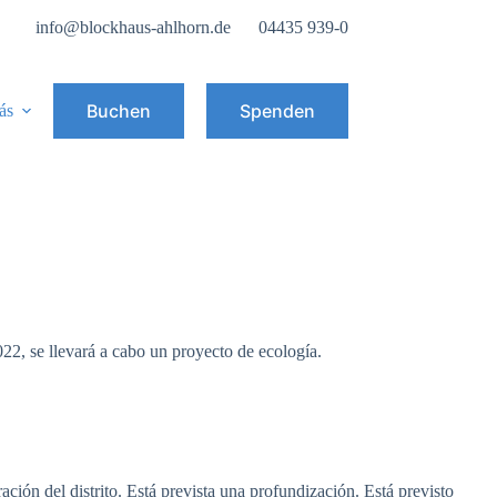
info@blockhaus-ahlhorn.de
04435 939-0
Buchen
Spenden
ás
022, se llevará a cabo un proyecto de ecología.
ción del distrito. Está prevista una profundización. Está previsto