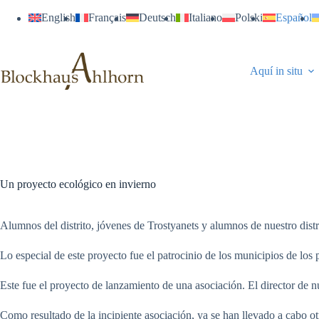
Saltar
English
Français
Deutsch
Italiano
Polski
Español
al
contenido
Aquí in situ
Un proyecto ecológico en invierno
Alumnos del distrito, jóvenes de Trostyanets y alumnos de nuestro distr
Lo especial de este proyecto fue el patrocinio de los municipios de los p
Este fue el proyecto de lanzamiento de una asociación. El director de n
Como resultado de la incipiente asociación, ya se han llevado a cabo otr