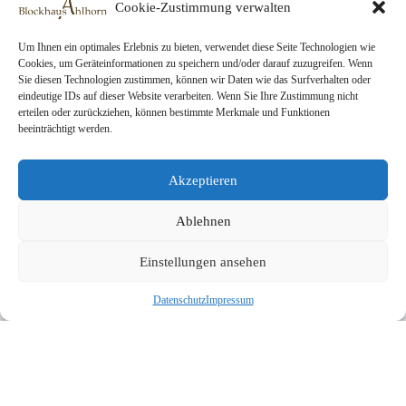
Cookie-Zustimmung verwalten
Projekte
Über uns
Jobs
Um Ihnen ein optimales Erlebnis zu bieten, verwendet diese Seite Technologien wie
Cookies, um Geräteinformationen zu speichern und/oder darauf zuzugreifen. Wenn
Sie diesen Technologien zustimmen, können wir Daten wie das Surfverhalten oder
eindeutige IDs auf dieser Website verarbeiten. Wenn Sie Ihre Zustimmung nicht
Rechtliche Seiten
erteilen oder zurückziehen, können bestimmte Merkmale und Funktionen
beeinträchtigt werden.
AGB
Datenschutz
Impressum
Akzeptieren
Ablehnen
Kontakt
Buchen
Einstellungen ansehen
Spenden
Copyright © 2026 Blockhaus Ahlhorn gGmbH
Datenschutz
Impressum
Entwickelt von
bmt digital
English
(
Englisch
)
Français
(
Französisch
)
Deutsch
Italiano
(
Italienisch
)
Polski
(
Polnisch
)
Español
(
Spanisch
)
Українська
(
Ukrainisch
)