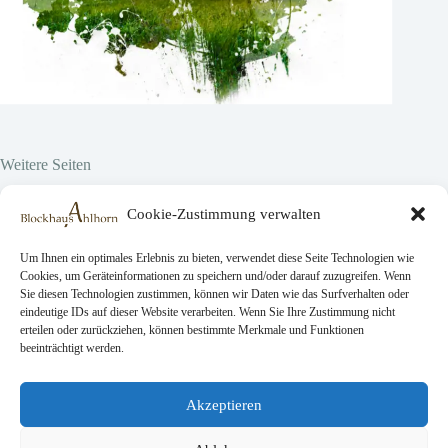
Weitere Seiten
Hier vor Ort
Cookie-Zustimmung verwalten
Projekte
Über uns
Робочих місць
Um Ihnen ein optimales Erlebnis zu bieten, verwendet diese Seite Technologien wie
Cookies, um Geräteinformationen zu speichern und/oder darauf zuzugreifen. Wenn
Sie diesen Technologien zustimmen, können wir Daten wie das Surfverhalten oder
eindeutige IDs auf dieser Website verarbeiten. Wenn Sie Ihre Zustimmung nicht
Rechtliche Seiten
erteilen oder zurückziehen, können bestimmte Merkmale und Funktionen
beeinträchtigt werden.
AGB
Датеншутц
Impressum
Akzeptieren