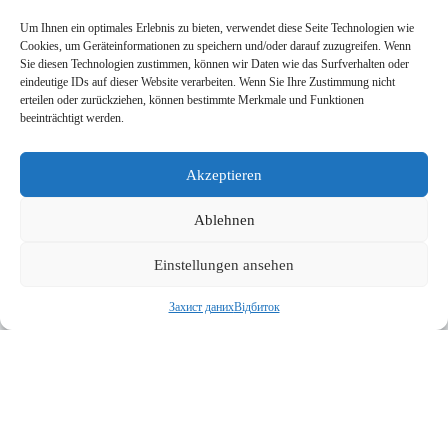
Über uns
Робочих місць
Um Ihnen ein optimales Erlebnis zu bieten, verwendet diese Seite Technologien wie
Cookies, um Geräteinformationen zu speichern und/oder darauf zuzugreifen. Wenn
Sie diesen Technologien zustimmen, können wir Daten wie das Surfverhalten oder
eindeutige IDs auf dieser Website verarbeiten. Wenn Sie Ihre Zustimmung nicht
Rechtliche Seiten
erteilen oder zurückziehen, können bestimmte Merkmale und Funktionen
beeinträchtigt werden.
AGB
Датеншутц
Impressum
Akzeptieren
Ablehnen
Kontakt
Запит на бронювання
Einstellungen ansehen
Пожертви
Copyright © 2026 Blockhaus Ahlhorn gGmbH
Захист даних
Відбиток
Entwickelt von
bmt digital
English
Français
(
French
)
Deutsch
(
German
)
Italiano
(
Italian
)
Polski
(
Polish
)
Español
(
Spanish
)
Українська