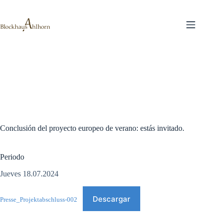
Saltar
al
contenido
Conclusión del proyecto europeo de verano: estás invitado.
Periodo
Jueves 18.07.2024
Descargar
Presse_Projektabschluss-002