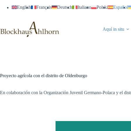
Saltar
English
Français
Deutsch
Italiano
Polski
Español
al
contenido
Aquí in situ
Proyecto agrícola con el distrito de Oldenburgo
En colaboración con la Organización Juvenil Germano-Polaca y el distr