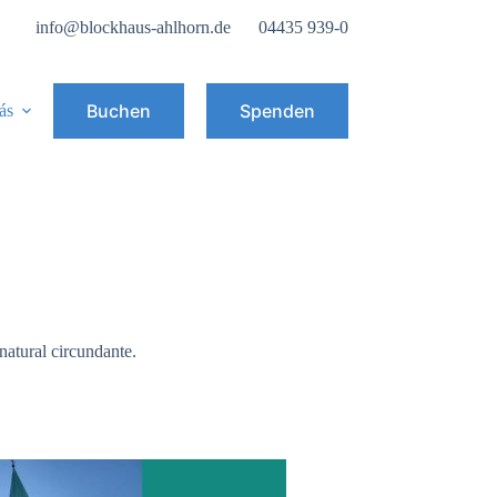
info@blockhaus-ahlhorn.de
04435 939-0
Buchen
Spenden
ás
natural circundante.